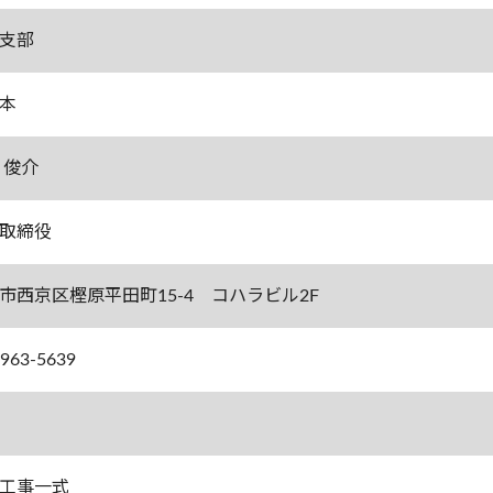
支部
本
 俊介
取締役
市西京区樫原平田町15-4 コハラビル2F
-963-5639
工事一式