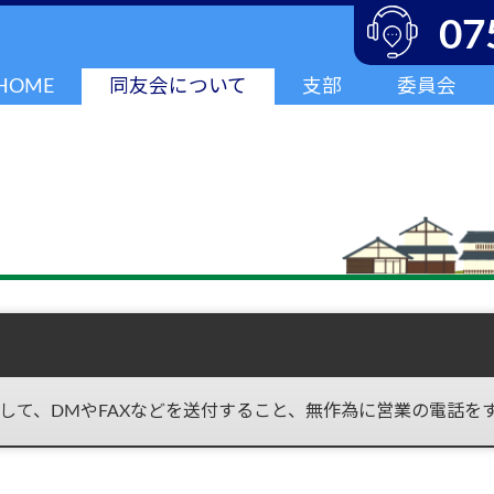
07
HOME
同友会について
支部
委員会
して、DMやFAXなどを送付すること、無作為に営業の電話を