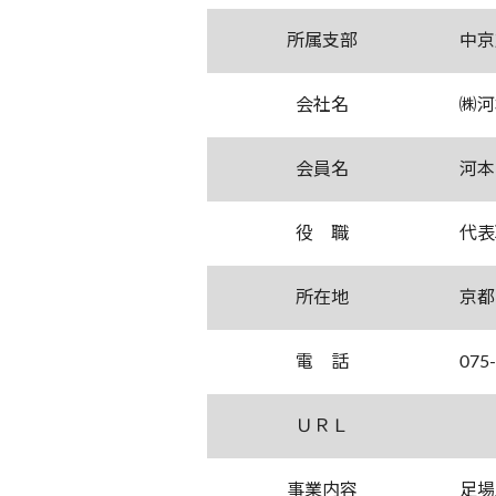
所属支部
中京
会社名
㈱河
会員名
河本
役 職
代表
所在地
京都
電 話
075
ＵＲＬ
事業内容
足場