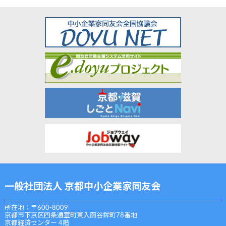
一般社団法人 京都中小企業家同友会
所在地：〒600-8009
京都市下京区四条通室町東入函谷鉾町78番地
京都経済センター 4階