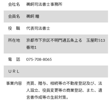
会社名
鵜飼司法書士事務所
会員名
鵜飼 瞳
役 職
代表司法書士
所在地
京都市下京区不明門通五条上る 玉屋町513
番地1
電 話
075-708-8065
ＵＲＬ
事業内容
売買、贈与、相続等の不動産登記及び、法
人設立、役員変更等の商業登記、また、遺
言書作成等の生前対策。