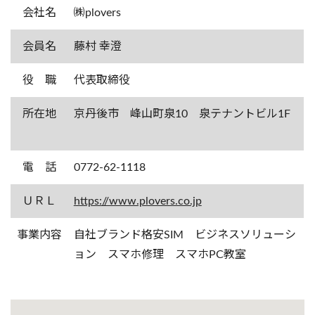
会社名
㈱plovers
会員名
藤村 幸澄
役 職
代表取締役
所在地
京丹後市 峰山町泉10 泉テナントビル1F
電 話
0772-62-1118
ＵＲＬ
https://www.plovers.co.jp
事業内容
自社ブランド格安SIM ビジネスソリューシ
ョン スマホ修理 スマホPC教室