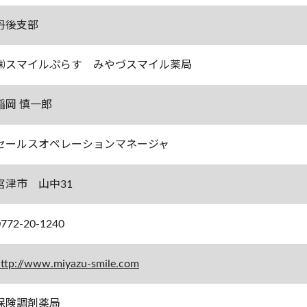
丹後支部
㈱スマイルぷらす みやづスマイル薬局
稲岡 慎一郎
セールスオペレーションマネージャ
宮津市 山中31
0772-20-1240
ttp://www.miyazu-smile.com
保険調剤薬局