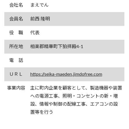
会社名
まえでん
会員名
前西 隆明
役 職
代表
所在地
相楽郡精華町下狛拝殿4-1
電 話
ＵＲＬ
https://seika-maeden.jimdofree.com
事業内容
主に町内企業を顧客として、製造機器や装置
への電源工事、照明・コンセントの新・増
設、情報や制御の配線工事、エアコンの設
置等を行う