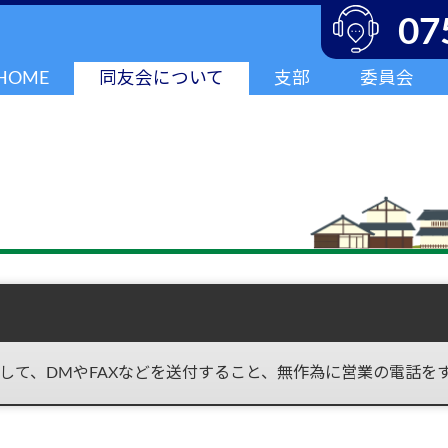
07
HOME
同友会について
支部
委員会
して、DMやFAXなどを送付すること、無作為に営業の電話を