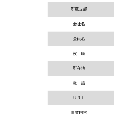
所属支部
会社名
会員名
役 職
所在地
電 話
ＵＲＬ
事業内容