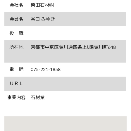
会社名
柴田石材㈱
会員名
谷口 みゆき
役 職
所在地
京都市中京区堀川通四条上ﾙ錦堀川町648
電 話
075-221-1858
ＵＲＬ
事業内容
石材業