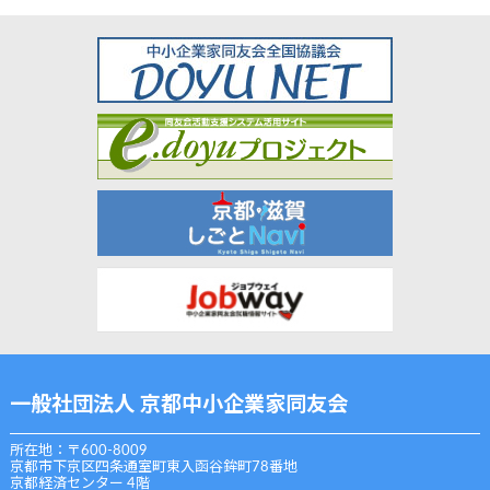
一般社団法人 京都中小企業家同友会
所在地：〒600-8009
京都市下京区四条通室町東入函谷鉾町78番地
京都経済センター 4階