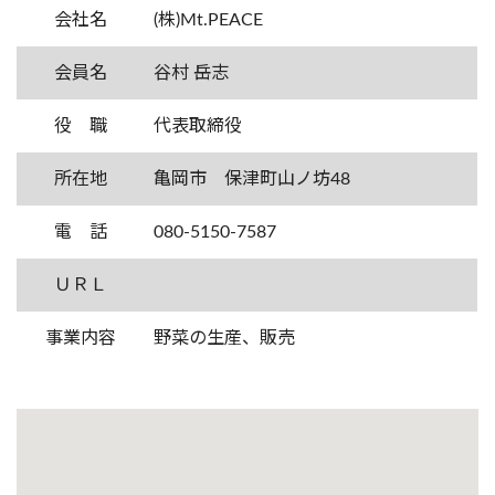
会社名
(株)Mt.PEACE
会員名
谷村 岳志
役 職
代表取締役
所在地
亀岡市 保津町山ノ坊48
電 話
080-5150-7587
ＵＲＬ
事業内容
野菜の生産、販売