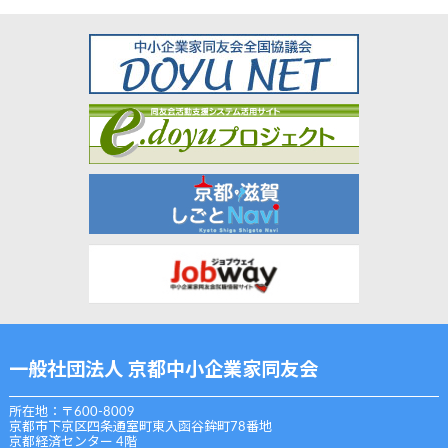
一般社団法人 京都中小企業家同友会
所在地：〒600-8009
京都市下京区四条通室町東入函谷鉾町78番地
京都経済センター 4階