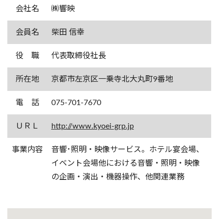
会社名
㈱響映
会員名
柴田 信幸
役 職
代表取締役社長
所在地
京都市左京区一乗寺北大丸町9番地
電 話
075-701-7670
ＵＲＬ
http://www.kyoei-grp.jp
事業内容
音響･照明・映像サービス。ホテル宴会場、
イベント会場他における音響・照明・映像
の企画・演出・機器操作、他関連業務