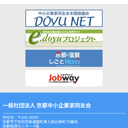
一般社団法人 京都中小企業家同友会
所在地：〒600-8009
京都市下京区四条通室町東入函谷鉾町78番地
京都経済センター 4階