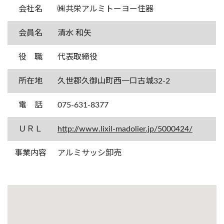
会社名
㈱共栄アルミトーヨー住器
会員名
清水 和矢
役 職
代表取締役
所在地
久世郡久御山町西一口古城32-2
電 話
075-631-8377
ＵＲＬ
http://www.lixil-madolier.jp/5000424/
事業内容
アルミサッシ卸売