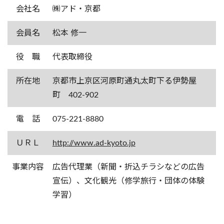
会社名
㈱アド・京都
会員名
松本 修一
役 職
代表取締役
所在地
京都市上京区河原町通丸太町下る伊勢屋
町 402-902
電 話
075-221-8880
ＵＲＬ
http://www.ad-kyoto.jp
事業内容
広告代理業（新聞・折込チラシなどの広告
宣伝）、文化観光（修学旅行・団体の体験
学習）