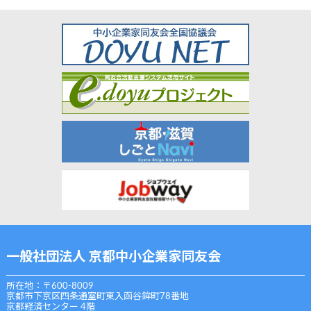
一般社団法人 京都中小企業家同友会
所在地：〒600-8009
京都市下京区四条通室町東入函谷鉾町78番地
京都経済センター 4階