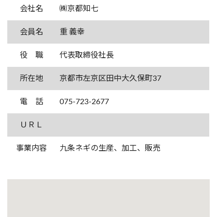
会社名
㈱京都知七
会員名
重 義幸
役 職
代表取締役社長
所在地
京都市左京区田中大久保町37
電 話
075-723-2677
ＵＲＬ
事業内容
九条ネギの生産、加工、販売