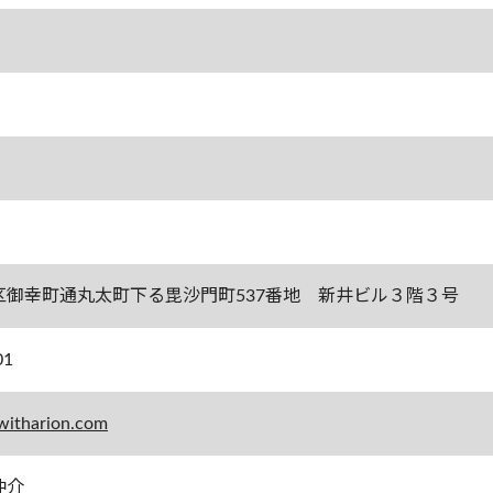
区御幸町通丸太町下る毘沙門町537番地 新井ビル３階３号
01
witharion.com
仲介