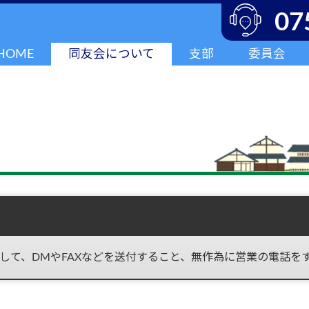
07
HOME
同友会について
支部
委員会
して、DMやFAXなどを送付すること、無作為に営業の電話を