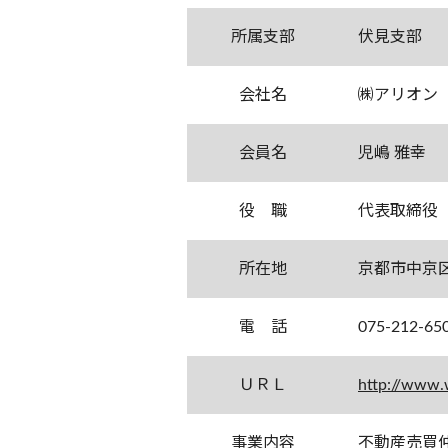
所属支部
伏見支部
会社名
㈱アリオン
会員名
児嶋 雅幸
役 職
代表取締役
所在地
京都市中京
電 話
075-212-65
ＵＲＬ
http://www.
事業内容
不動産売買