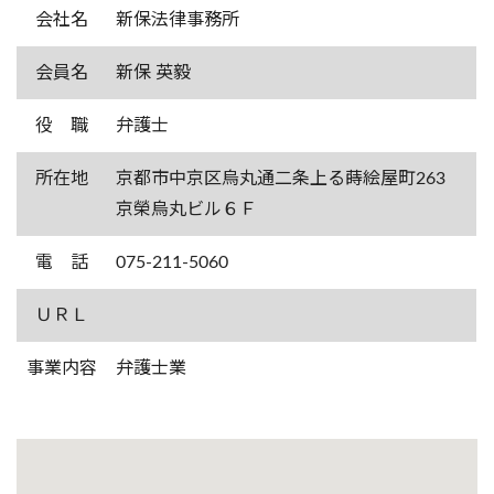
会社名
新保法律事務所
会員名
新保 英毅
役 職
弁護士
所在地
京都市中京区烏丸通二条上る蒔絵屋町263
京榮烏丸ビル６Ｆ
電 話
075-211-5060
ＵＲＬ
事業内容
弁護士業