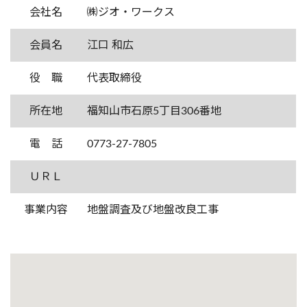
会社名
㈱ジオ・ワークス
会員名
江口 和広
役 職
代表取締役
所在地
福知山市石原5丁目306番地
電 話
0773-27-7805
ＵＲＬ
事業内容
地盤調査及び地盤改良工事