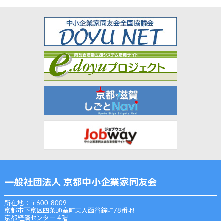
一般社団法人 京都中小企業家同友会
所在地：〒600-8009
京都市下京区四条通室町東入函谷鉾町78番地
京都経済センター 4階