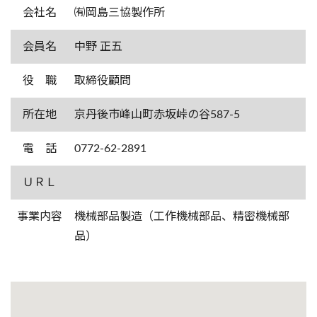
会社名
㈲岡島三協製作所
会員名
中野 正五
役 職
取締役顧問
所在地
京丹後市峰山町赤坂峠の谷587-5
電 話
0772-62-2891
ＵＲＬ
事業内容
機械部品製造（工作機械部品、精密機械部
品）