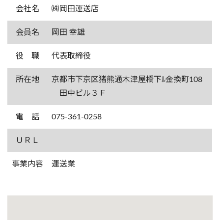
会社名
㈱岡田運送店
会員名
岡田 幸雄
役 職
代表取締役
所在地
京都市下京区猪熊通木津屋橋下ﾙ金換町108
田中ビル３Ｆ
電 話
075-361-0258
ＵＲＬ
事業内容
運送業