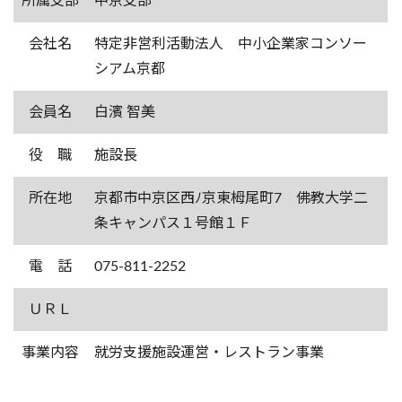
所属支部
中京支部
会社名
特定非営利活動法人 中小企業家コンソー
シアム京都
会員名
白濱 智美
役 職
施設長
所在地
京都市中京区西ﾉ京東栂尾町7 佛教大学二
条キャンパス１号館１Ｆ
電 話
075-811-2252
ＵＲＬ
事業内容
就労支援施設運営・レストラン事業