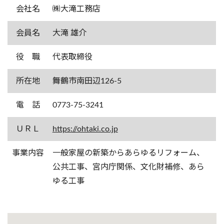
会社名
㈱大滝工務店
会員名
大滝 雄介
役 職
代表取締役
所在地
舞鶴市南田辺126-5
電 話
0773-75-3241
ＵＲＬ
https://ohtaki.co.jp
事業内容
一般家屋の新築からあらゆるリフォーム、
公共工事、宮内庁関係、文化財補修、あら
ゆる工事