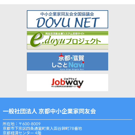
一般社団法人 京都中小企業家同友会
所在地：〒600-8009
京都市下京区四条通室町東入函谷鉾町78番地
京都経済センター 4階