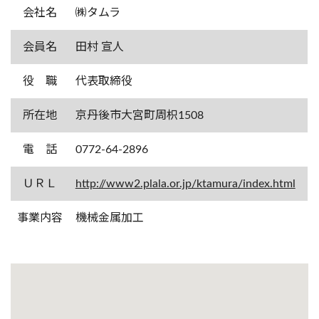
会社名
㈱タムラ
会員名
田村 宣人
役 職
代表取締役
所在地
京丹後市大宮町周枳1508
電 話
0772-64-2896
ＵＲＬ
http://www2.plala.or.jp/ktamura/index.html
事業内容
機械金属加工