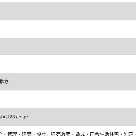
70番地
sho123.co.jp/
介・管理・建築・設計、建売販売・造成・田舎生活住宅・別荘