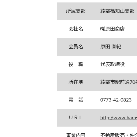
所属支部
綾部福知山支部
会社名
㈲原田商店
会員名
原田 直紀
役 職
代表取締役
所在地
綾部市駅前通
電 話
0773-42-0823
ＵＲＬ
http://www.hara
事業内容
不動産販売・仲