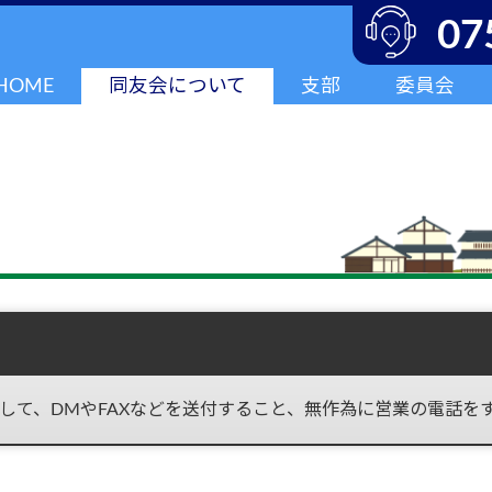
07
HOME
同友会について
支部
委員会
して、DMやFAXなどを送付すること、無作為に営業の電話を