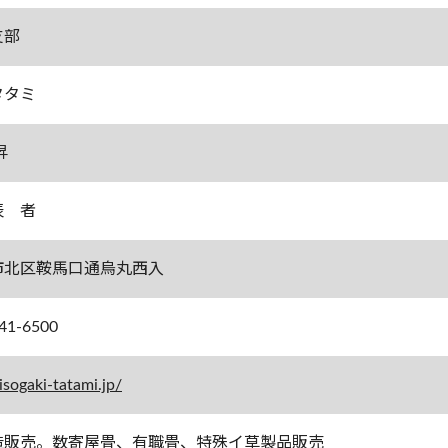
支部
タタミ
昇
表 者
市北区鞍馬口通烏丸西入
41-6500
/isogaki-tatami.jp/
造販売。数寄屋畳、有職畳、特殊イ草製品販売