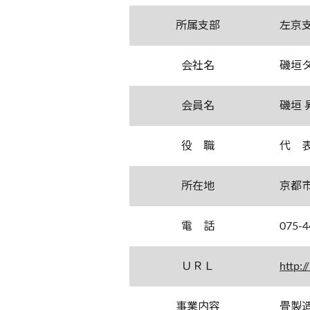
所属支部
左京
会社名
磯垣
会員名
磯垣 
役 職
代 
所在地
京都
電 話
075-4
ＵＲＬ
http:/
事業内容
畳製