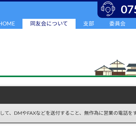
07
HOME
同友会について
支部
委員会
して、DMやFAXなどを送付すること、無作為に営業の電話を