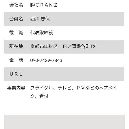
会社名
㈱ＣＲＡＮＺ
会員名
西川 志保
役 職
代表取締役
所在地
京都市山科区 日ノ岡堤谷町12
電 話
090-7429-7843
ＵＲＬ
事業内容
ブライダル、テレビ、ＰＶなどのヘアメイ
ク、着付