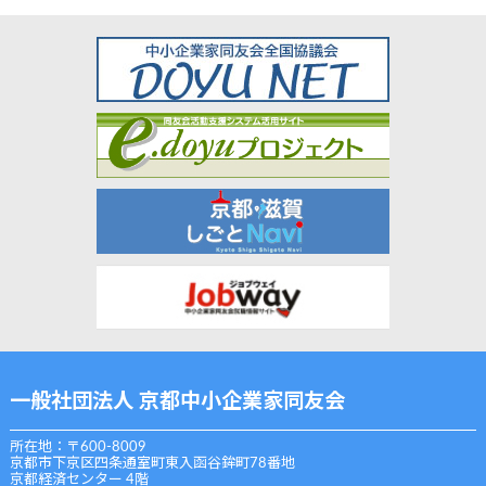
一般社団法人 京都中小企業家同友会
所在地：〒600-8009
京都市下京区四条通室町東入函谷鉾町78番地
京都経済センター 4階