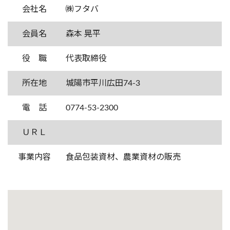
会社名
㈱フタバ
会員名
森本 晃平
役 職
代表取締役
所在地
城陽市平川広田74-3
電 話
0774-53-2300
ＵＲＬ
事業内容
食品包装資材、農業資材の販売