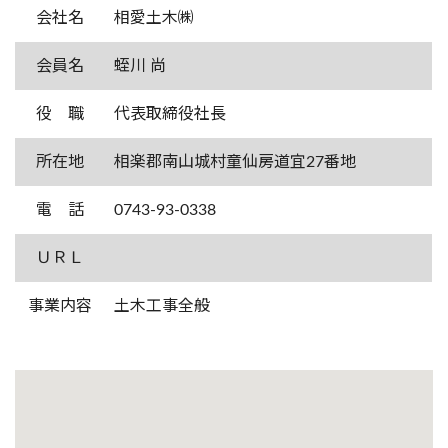
会社名
相愛土木㈱
会員名
蛭川 尚
役 職
代表取締役社長
所在地
相楽郡南山城村童仙房道宜27番地
電 話
0743-93-0338
ＵＲＬ
事業内容
土木工事全般