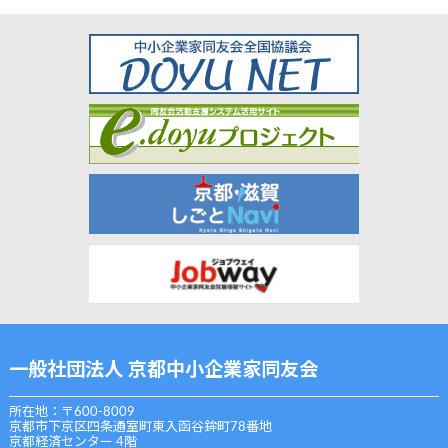
一般社団法人 京都中小企業家同友会
所在地：〒600-8009
京都市下京区四条通室町東入函谷鉾町78番地
京都経済センター 4階