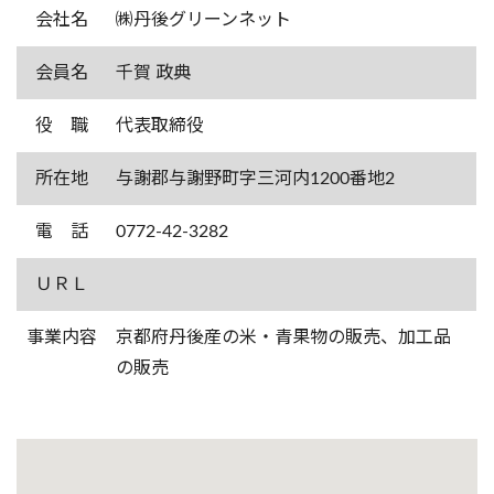
会社名
㈱丹後グリーンネット
会員名
千賀 政典
役 職
代表取締役
所在地
与謝郡与謝野町字三河内1200番地2
電 話
0772-42-3282
ＵＲＬ
事業内容
京都府丹後産の米・青果物の販売、加工品
の販売