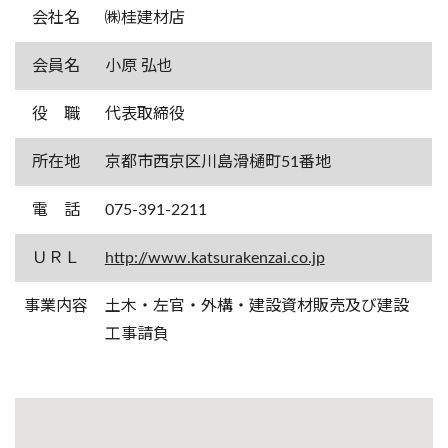
会社名
㈱桂建材店
会員名
小原 弘也
役 職
代表取締役
所在地
京都市西京区川島滑樋町51番地
電 話
075-391-2211
ＵＲＬ
http://www.katsurakenzai.co.jp
事業内容
土木・左官・外構・建設資材販売及び建設
工事請負