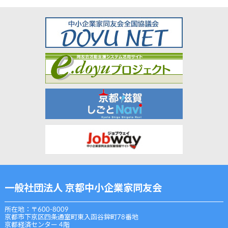
一般社団法人 京都中小企業家同友会
所在地：〒600-8009
京都市下京区四条通室町東入函谷鉾町78番地
京都経済センター 4階