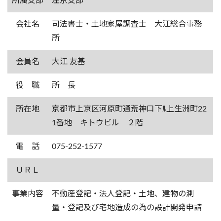
所属支部
左京支部
会社名
司法書士・土地家屋調査士 大江総合事務
所
会員名
大江 友基
役 職
所 長
所在地
京都市上京区河原町通荒神口下ﾙ上生洲町22
1番地 キトウビル ２階
電 話
075-252-1577
ＵＲＬ
事業内容
不動産登記・法人登記・土地、建物の測
量・登記及び宅地造成の為の設計開発申請