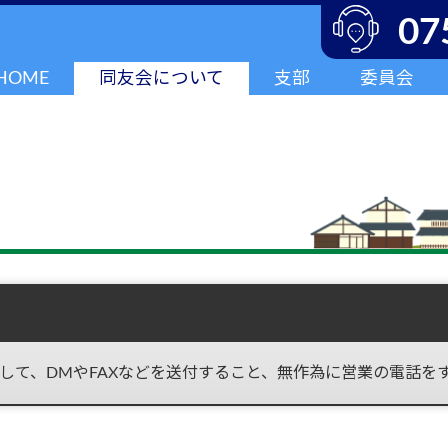
07
HOME
同友会について
支部
委員会
して、DMやFAXなどを送付すること、無作為に営業の電話を