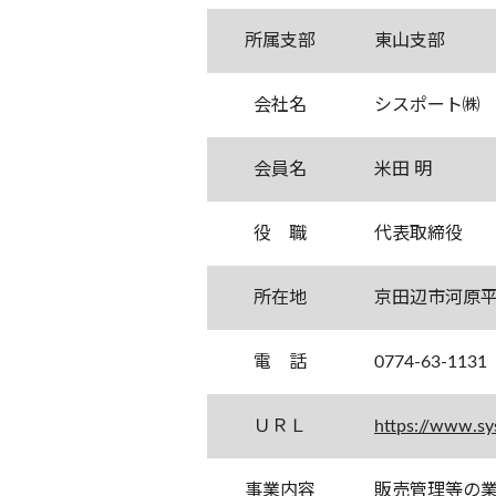
所属支部
東山支部
会社名
シスポート㈱
会員名
米田 明
役 職
代表取締役
所在地
京田辺市河原平
電 話
0774-63-1131
ＵＲＬ
https://www.sys
事業内容
販売管理等の