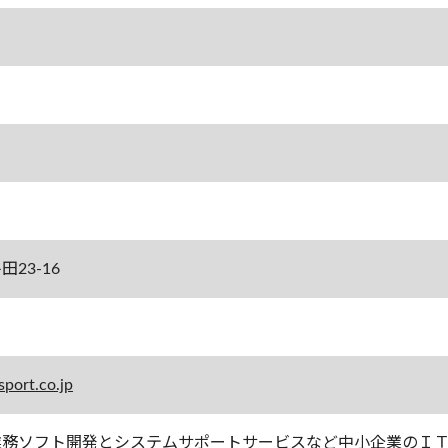
田23-16
port.co.jp
業務ソフト開発とシステムサポートサービスなど中小企業のＩ