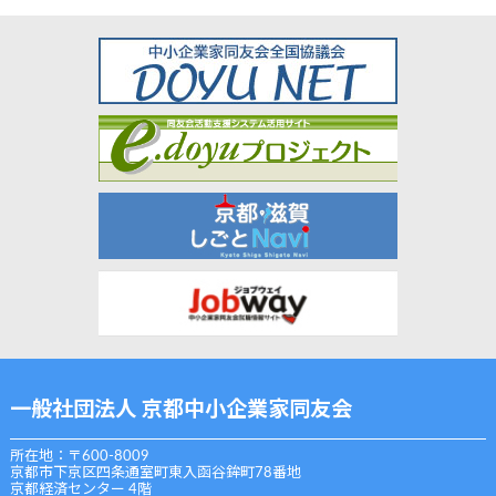
一般社団法人 京都中小企業家同友会
所在地：〒600-8009
京都市下京区四条通室町東入函谷鉾町78番地
京都経済センター 4階