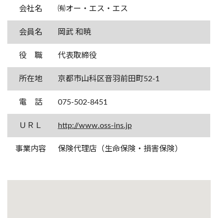
会社名
㈲オー・エス・エス
会員名
岡武 和暁
役 職
代表取締役
所在地
京都市山科区音羽前田町52-1
電 話
075-502-8451
ＵＲＬ
http://www.oss-ins.jp
事業内容
保険代理店（生命保険・損害保険）