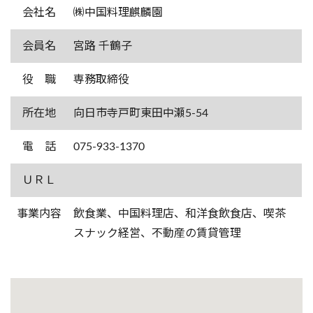
会社名
㈱中国料理麒麟園
会員名
宮路 千鶴子
役 職
専務取締役
所在地
向日市寺戸町東田中瀬5-54
電 話
075-933-1370
ＵＲＬ
事業内容
飲食業、中国料理店、和洋食飲食店、喫茶
スナック経営、不動産の賃貸管理