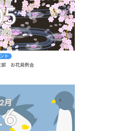
04月
05
024
ント
支部 お花見例会
02月
16