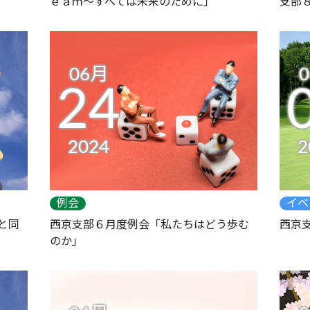
ｅａｍ～すべては未来のために」
支部
06月
24
2024
2
例会
イベ
と同
西京支部６月度例会「私たちはどう歩む
西京
のか」