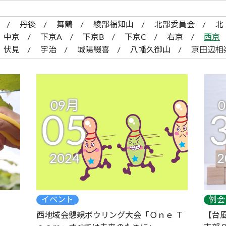
丹後
舞鶴
綾部福知山
北部委員会
北
中京
下京A
下京B
下京C
右京
西京
伏見
宇治
城陽綴喜
八幡久御山
京田辺相
09月
05
2024
2
イベント
例会
西地域会懇親ボウリング大会「Ｏｎｅ Ｔ
【台