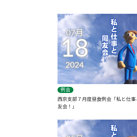
07月
18
2024
例会
西京支部７月度昼食例会「私と仕事
友会！」