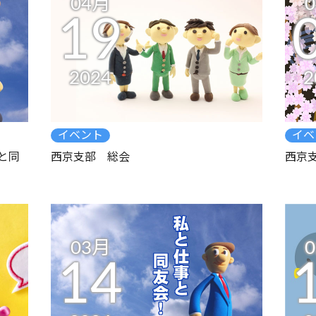
04月
19
2024
2
イベント
イベ
と同
西京支部 総会
西京
03月
14