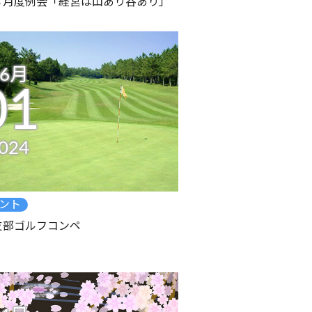
８月度例会「経営は山あり谷あり」
06月
01
024
ント
支部ゴルフコンペ