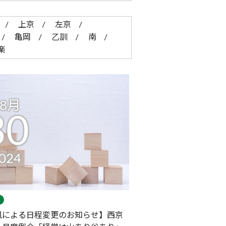
上京
左京
亀岡
乙訓
南
楽
08月
30
024
風による日程変更のお知らせ】西京