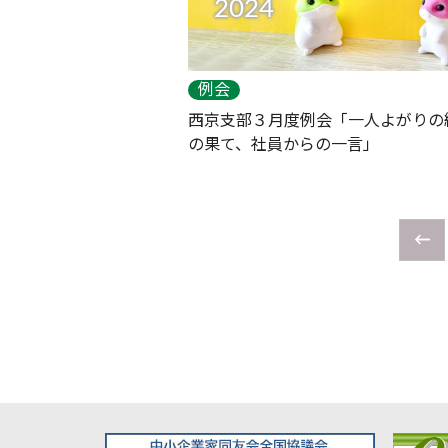
2024
例会
西京支部３月度例会「一人よがりの
の果て、社員からの一言」
←