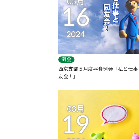
05月
16
2024
例会
西京支部５月度昼食例会「私と仕事
友会！」
03月
19