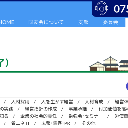
07
HOME
同友会について
支部
委員会
了）
人材採用
人を生かす経営
人材育成
経営
の実践
経営指針の作成
事業承継
付加価値を高
知る
企業の社会的責任
勉強会･セミナー
労使
省エネ IT
広報･集客･PR
その他