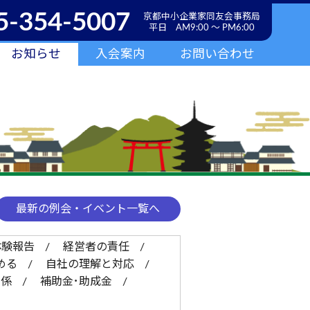
5-354-5007
京都中小企業家同友会事務局
平日 AM9:00 ～ PM6:00
お知らせ
入会案内
お問い合わせ
最新の例会・イベント一覧へ
体験報告
経営者の責任
める
自社の理解と対応
関係
補助金･助成金