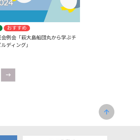
024
おすすめ
域会例会「萩大島船団丸から学ぶチ
ビルディング」
→