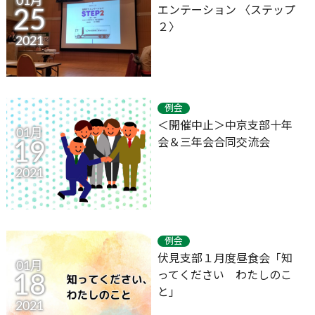
01月
エンテーション 〈ステップ
25
２〉
2021
例会
＜開催中止＞中京支部十年
01月
会＆三年会合同交流会
19
2021
例会
伏見支部１月度昼食会「知
01月
ってください わたしのこ
18
と」
2021