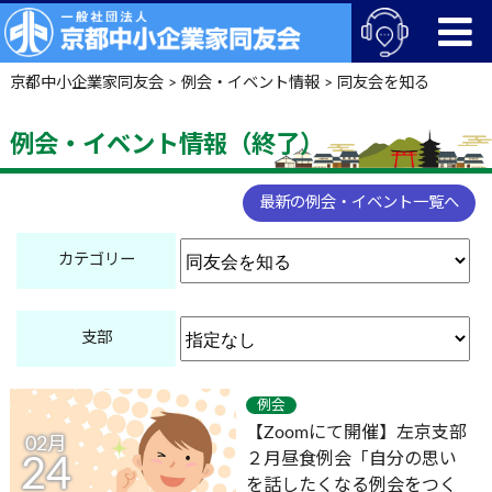
京都中小企業家同友会
>
例会・イベント情報
>
同友会を知る
例会・イベント情報（終了）
最新の例会・イベント一覧へ
カテゴリー
支部
例会
【Zoomにて開催】左京支部
02月
２月昼食例会「自分の思い
24
を話したくなる例会をつく