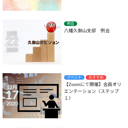
例会
八幡久御山支部 例会
12月
22
2020
イベント
おすすめ
【Zoomにて開催】会員オリ
12月
エンテーション〈ステップ
17
１〉
2020