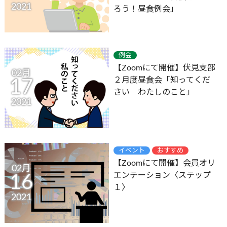
2021
ろう！昼食例会」
例会
【Zoomにて開催】伏見支部
02月
２月度昼食会「知ってくだ
17
さい わたしのこと」
2021
イベント
おすすめ
【Zoomにて開催】会員オリ
02月
エンテーション〈ステップ
16
１〉
2021