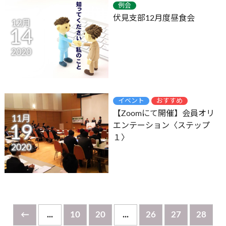
例会
伏見支部12月度昼食会
12月
14
2020
イベント
おすすめ
【Zoomにて開催】会員オリ
11月
エンテーション〈ステップ
19
１〉
2020
←
...
10
20
...
26
27
28