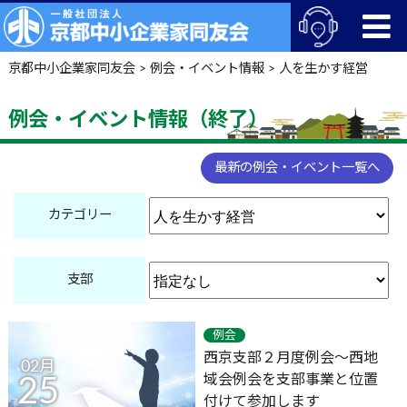
京都中小企業家同友会
>
例会・イベント情報
>
人を生かす経営
例会・イベント情報（終了）
最新の例会・イベント一覧へ
カテゴリー
支部
例会
西京支部２月度例会～西地
02月
域会例会を支部事業と位置
25
付けて参加します