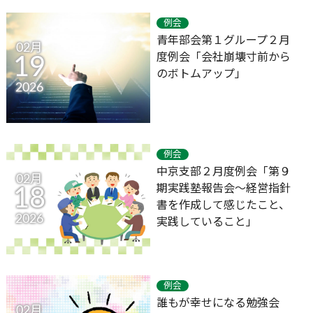
例会
青年部会第１グループ２月
02月
度例会「会社崩壊寸前から
19
のボトムアップ」
2026
例会
中京支部２月度例会「第９
02月
期実践塾報告会～経営指針
18
書を作成して感じたこと、
2026
実践していること」
例会
誰もが幸せになる勉強会
02月