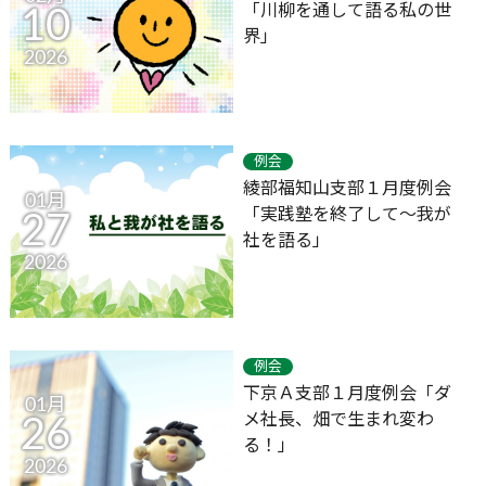
「川柳を通して語る私の世
10
界」
2026
例会
綾部福知山支部１月度例会
01月
「実践塾を終了して～我が
27
社を語る」
2026
例会
下京Ａ支部１月度例会「ダ
01月
メ社長、畑で生まれ変わ
26
る！」
2026