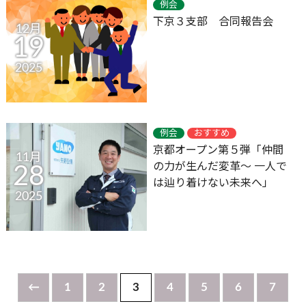
例会
下京３支部 合同報告会
12月
19
2025
例会
おすすめ
京都オープン第５弾「仲間
11月
の力が生んだ変革～ 一人で
28
は辿り着けない未来へ」
2025
←
1
2
3
4
5
6
7