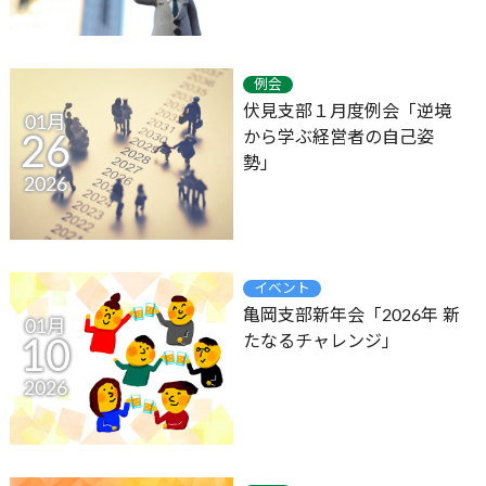
例会
伏見支部１月度例会「逆境
01月
から学ぶ経営者の自己姿
26
勢」
2026
イベント
亀岡支部新年会「2026年 新
01月
たなるチャレンジ」
10
2026