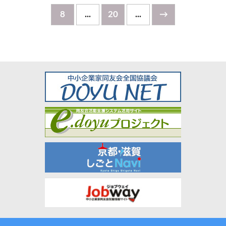
8
...
20
...
→