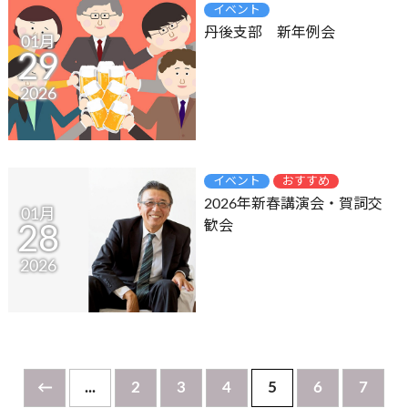
イベント
丹後支部 新年例会
01月
29
2026
イベント
おすすめ
2026年新春講演会・賀詞交
01月
歓会
28
2026
←
...
2
3
4
5
6
7