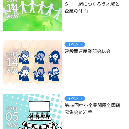
03月
タ「一緒につくろう地域と
14
企業の“わ”」
2026
イベント
建設関連産業部会総会
03月
14
2026
イベント
第56回中小企業問題全国研
03月
究集会㏌岩手
05
2026