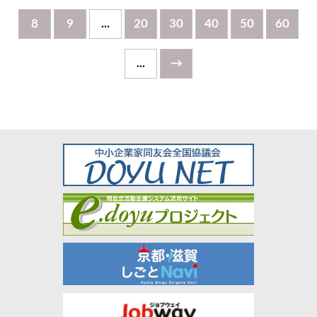
8
9
...
20
30
40
50
60
...
→