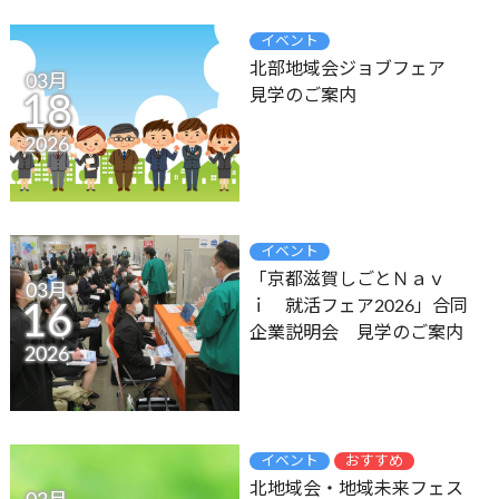
イベント
北部地域会ジョブフェア
03月
見学のご案内
18
2026
イベント
「京都滋賀しごとＮａｖ
03月
ｉ 就活フェア2026」合同
16
企業説明会 見学のご案内
2026
イベント
おすすめ
北地域会・地域未来フェス