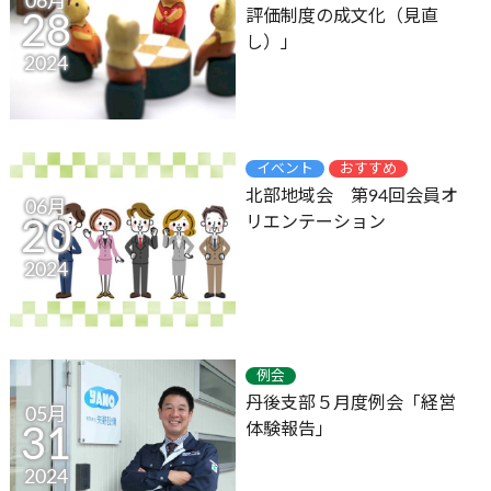
06月
評価制度の成文化（見直
28
し）」
2024
イベント
おすすめ
北部地域会 第94回会員オ
06月
リエンテーション
20
2024
例会
丹後支部５月度例会「経営
05月
体験報告」
31
2024