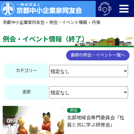
京都中小企業家同友会
>
例会・イベント情報
>
丹後
例会・イベント情報（終了）
最新の例会・イベント一覧へ
カテゴリー
支部
例会
北部地域会専門委員会「社
09月
員と共に学ぶ研修会」
17