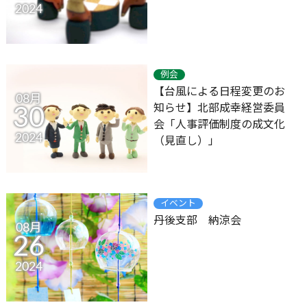
2024
例会
【台風による日程変更のお
08月
知らせ】北部成幸経営委員
30
会「人事評価制度の成文化
2024
（見直し）」
イベント
丹後支部 納涼会
08月
26
2024