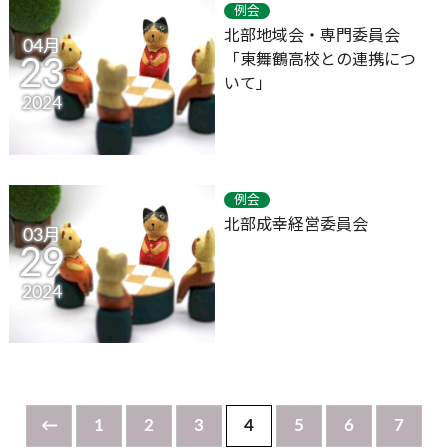
例会
北部地域会・専門委員会
04月
「東舞鶴高校との連携につ
23
いて」
2024
例会
北部成幸経営委員会
03月
29
2024
←
1
2
3
4
5
6
7