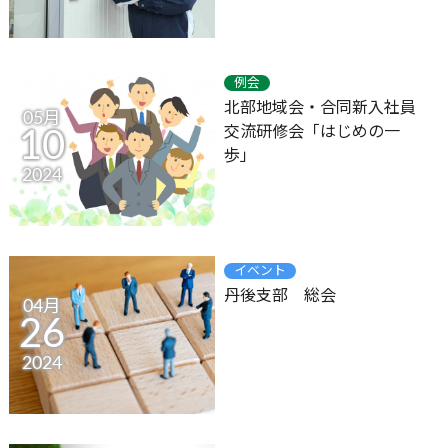
例会
北部地域会・合同新入社員
05月
交流研修会「はじめの一
10
歩」
2024
イベント
丹後支部 総会
04月
26
2024