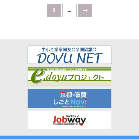
8
...
→