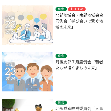
例会
おすすめ
北部地域会・南部地域会合
08月
同例会「学び合いで繋ぐ地
23
域の未来」
2024
例会
丹後支部７月度例会「若者
07月
たちが描くまちの未来」
23
2024
例会
北部成幸経営委員会「人事