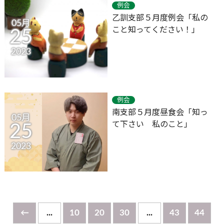
例会
乙訓支部５月度例会「私の
05月
こと知ってください！」
25
2023
例会
南支部５月度昼食会「知っ
05月
て下さい 私のこと」
25
2023
←
...
10
20
30
...
43
44