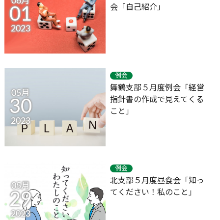
06月
会「自己紹介」
01
2023
例会
舞鶴支部５月度例会「経営
05月
指針書の作成で見えてくる
30
こと」
2023
例会
北支部５月度昼食会「知っ
05月
てください！私のこと」
29
2023