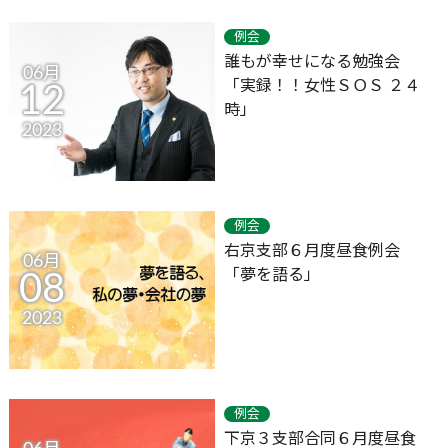
例会
誰もが幸せになる勉強会
06月
「実録！！女性ＳＯＳ ２４
12
時」
2023
例会
右京支部６月度昼食例会
06月
「夢を語る」
08
2023
例会
下京３支部合同６月度昼食