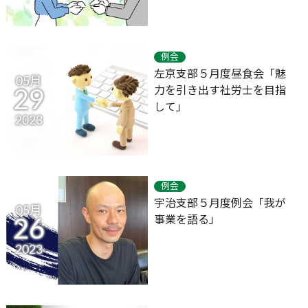
例会
左京支部５月度昼食会「魅
05月
力を引き出す社労士を目指
29
して」
2023
例会
宇治支部５月度例会「我が
05月
事業を語る」
26
2023