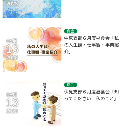
2023
例会
中京支部６月度昼食会「私
06月
の人生観・仕事観・事業紹
13
介」
2023
例会
伏見支部６月度昼食会「知
06月
ってください 私のこと」
13
2023