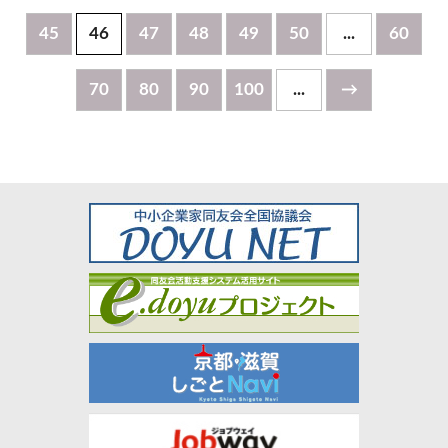
45
46
47
48
49
50
...
60
70
80
90
100
...
→