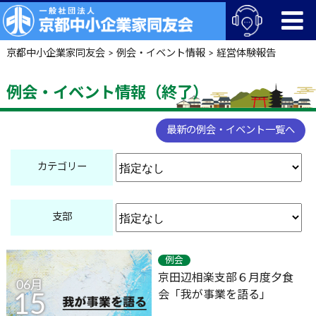
京都中小企業家同友会
>
例会・イベント情報
>
経営体験報告
例会・イベント情報（終了）
最新の例会・イベント一覧へ
カテゴリー
支部
例会
京田辺相楽支部６月度夕食
06月
会「我が事業を語る」
15