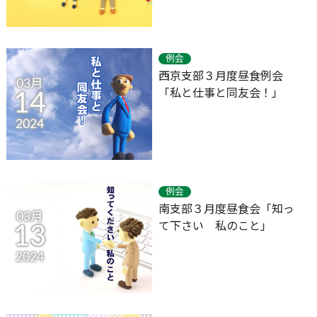
例会
西京支部３月度昼食例会
03月
「私と仕事と同友会！」
14
2024
例会
南支部３月度昼食会「知っ
03月
て下さい 私のこと」
13
2024