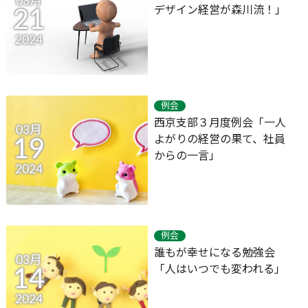
03月
デザイン経営が森川流！」
21
2024
例会
西京支部３月度例会「一人
03月
よがりの経営の果て、社員
19
からの一言」
2024
例会
誰もが幸せになる勉強会
03月
「人はいつでも変われる」
14
2024