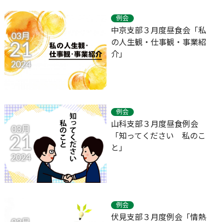
例会
中京支部３月度昼食会「私
03月
の人生観・仕事観・事業紹
21
介」
2024
例会
山科支部３月度昼食例会
03月
「知ってください 私のこ
21
と」
2024
例会
伏見支部３月度例会「情熱