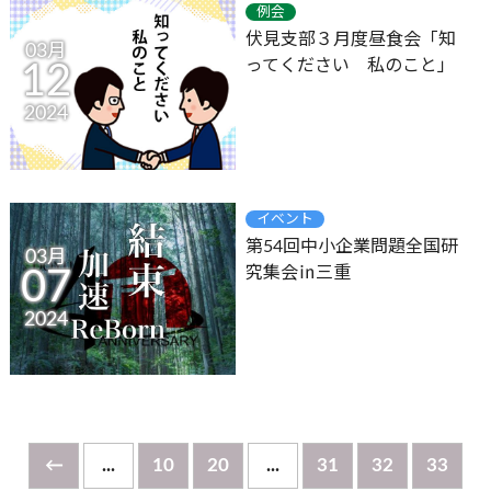
例会
伏見支部３月度昼食会「知
03月
ってください 私のこと」
12
2024
イベント
第54回中小企業問題全国研
03月
究集会㏌三重
07
2024
←
...
10
20
...
31
32
33