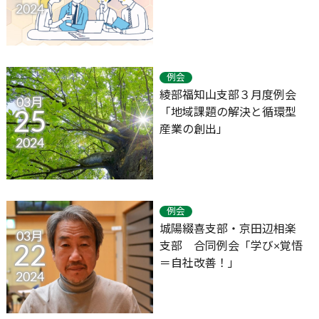
2024
例会
綾部福知山支部３月度例会
03月
「地域課題の解決と循環型
25
産業の創出」
2024
例会
城陽綴喜支部・京田辺相楽
03月
支部 合同例会「学び×覚悟
22
＝自社改善！」
2024