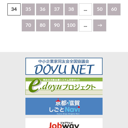
34
35
36
37
38
...
50
60
70
80
90
100
...
→