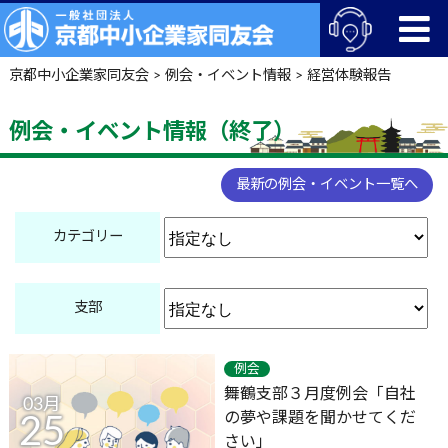
京都中小企業家同友会
>
例会・イベント情報
>
経営体験報告
例会・イベント情報（終了）
最新の例会・イベント一覧へ
カテゴリー
支部
例会
舞鶴支部３月度例会「自社
03月
の夢や課題を聞かせてくだ
25
さい」