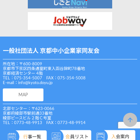
一般社団法人 京都中小企業家同友会
所在地：〒600-8009
京都市下京区四条通室町東入函谷鉾町78番地
京都経済センター 4階
TEL：075-354-5007 FAX：075-354-5008
E-mail：
info@kyoto.doyu.jp
MAP
北部センター：〒623-0066
京都府綾部市駅前通33番地
綾部ピースビル２階Ｃ号室
TEL：0773-48-9913 FAX：0773-48-9914
Copyright (C) 一般社団法人 京都中小企業家同友会 All Rights Reserved.