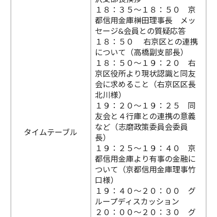
１８：３５〜１８：５０ 京
都信用金庫榊田理事長 メッ
セージ&会員との質疑応答
１８：５０ 右京区との連携
について（高橋副支部長）
１８：５０〜１９：２０ 右
京区役所より現状認識と同友
会に求めること（右京区区長
北川様）
１９：２０〜１９：２５ 同
友会と４行庫との連携の意義
など（志磨政策委員会委員
タイムテーブル
長）
１９：２５〜１９：４０ 京
都信用金庫より有事の金融に
ついて（京都信用金庫理事竹
口様）
１９：４０〜２０：００ グ
ループディスカッション
２０：００〜２０：３０ グ