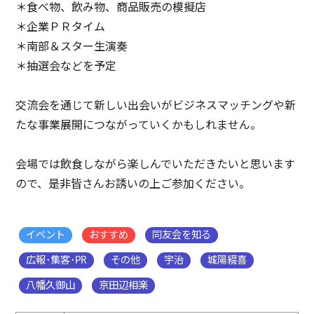
＊食べ物、飲み物、商品販売の模擬店
＊企業ＰＲタイム
＊南部＆スター生演奏
＊抽選会などを予定
交流会を通じて新しい出会いがビジネスマッチングや新
たな事業展開につながっていくかもしれません。
会場では飲食しながら楽しんでいただきたいと思います
ので、是非皆さんお誘いの上ご参加ください。
イベント
おすすめ
同友会を知る
広報･集客･PR
その他
宇治
城陽綴喜
八幡久御山
京田辺相楽