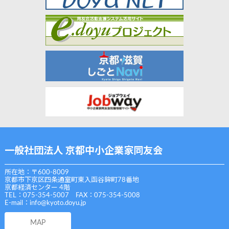
一般社団法人 京都中小企業家同友会
所在地：〒600-8009
京都市下京区四条通室町東入函谷鉾町78番地
京都経済センター 4階
TEL：075-354-5007 FAX：075-354-5008
E-mail：
info@kyoto.doyu.jp
MAP