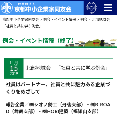
京都中小企業家同友会
>
例会・イベント情報
>
例会
>
北部地域会
「社員と共に学ぶ例会」
例会・イベント情報（終了）
11月
15
北部地域会 「社員と共に学ぶ例会」
2019
社員はパートナー、社員と共に魅力ある企業づ
くりをめざして
報告企業／㈱シオノ鋳工（丹後支部）・㈱B-ROA
D（舞鶴支部）・㈱HORI建築（福知山支部）