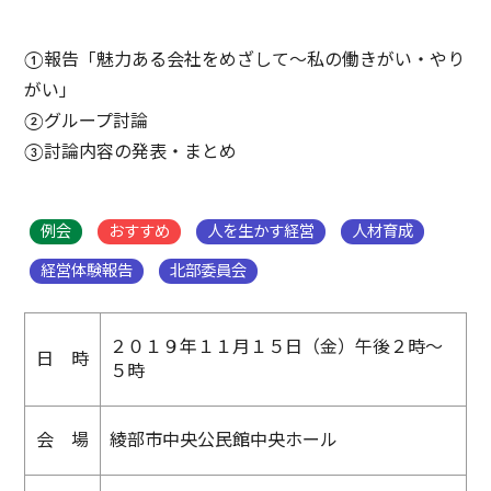
①報告「魅力ある会社をめざして～私の働きがい・やり
がい」
②グループ討論
③討論内容の発表・まとめ
例会
おすすめ
人を生かす経営
人材育成
経営体験報告
北部委員会
２０１９年１１月１５日（金）午後２時～
日 時
５時
会 場
綾部市中央公民館中央ホール