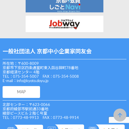
一般社団法人 京都中小企業家同友会
所在地：〒600-8009
京都市下京区四条通室町東入函谷鉾町78番地
京都経済センター 4階
TEL：075-354-5007 FAX：075-354-5008
E-mail：
info@kyoto.doyu.jp
MAP
北部センター：〒623-0066
京都府綾部市駅前通33番地
綾部ピースビル２階Ｃ号室
TEL：0773-48-9913 FAX：0773-48-9914
Copyright (C) 一般社団法人 京都中小企業家同友会 All Rights Reserved.