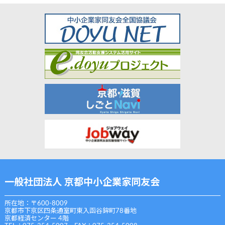
一般社団法人 京都中小企業家同友会
所在地：〒600-8009
京都市下京区四条通室町東入函谷鉾町78番地
京都経済センター 4階