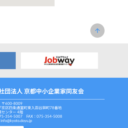
社団法人 京都中小企業家同友会
〒600-8009
下京区四条通室町東入函谷鉾町78番地
センター 4階
75-354-5007 FAX：075-354-5008
：
info@kyoto.doyu.jp