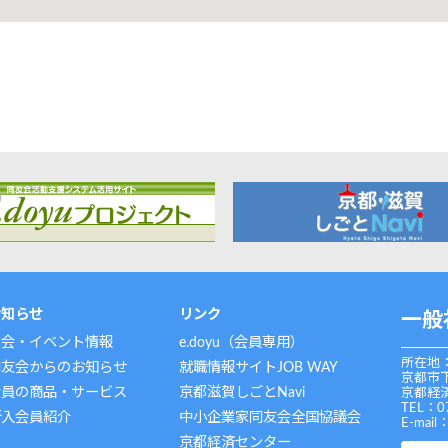
お知らせ
リンク
一般
例会・イベント情報
e.doyu（会員専用）
所在地：
同友会からのお知らせ
就職情報サイトJOB WAY
京都市
会員の商品・サービス
京都滋賀しごとNavi
京都経済
TEL：0
新入会員紹介
中小企業家同友会全国協議会
E-mail
京都経済センター