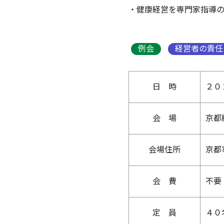
・健康経営を専門家指導
例会
経営者の責任
日 時
２０
会 場
京都
会場住所
京都
会 費
不要
定 員
４０