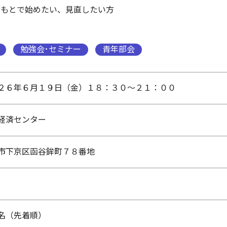
のもとで始めたい、見直したい方
勉強会･セミナー
青年部会
２６年６月１９日（金）１８：３０～２１：００
経済センター
市下京区函谷鉾町７８番地
名（先着順）