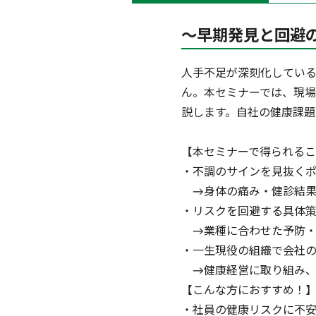
～早期発見と回避
人手不足が深刻化してい
ん。本セミナーでは、現場
説します。自社の健康課
【本セミナーで得られる
・不調のサインを見抜く
→身体の痛み・健診結果
・リスクを回避する具体
→業種に合わせた予防・
・一生現役の組織で会社
→健康経営に取り組み、
【こんな方におすすめ！
・社員の健康リスクに不