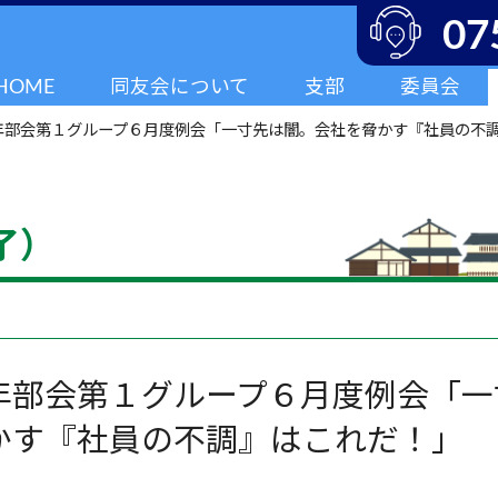
07
HOME
同友会について
支部
委員会
年部会第１グループ６月度例会「一寸先は闇。会社を脅かす『社員の不
了）
年部会第１グループ６月度例会「一
かす『社員の不調』はこれだ！」