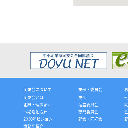
同友会について
支部・委員会
同友会とは
支部
組織・理事紹介
運営委員会
今期活動方針
専門委員会
2030年ビジョン
部会・同好会
事務局紹介