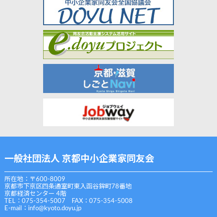
一般社団法人 京都中小企業家同友会
所在地：〒600-8009
京都市下京区四条通室町東入函谷鉾町78番地
京都経済センター 4階
TEL：075-354-5007 FAX：075-354-5008
E-mail：
info@kyoto.doyu.jp