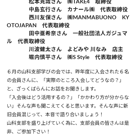
松本克哉さん ㈱TAKE4 取締役
中島玄行さん カナール㈱ 代表取締役
西川友保さん ㈱MANMABUONO KY
OTOJAPAN 代表取締役
田中亜希奈さん 一般社団法人ガジュマ
ル 代表取締役
川波健太さん よどみや 川なみ 店主
堀内慎平さん ㈱S Style 代表取締役
６月の山科支部学びの会では、昨年度に入会された６名
の会員さんに、「実際のところ入会してどうなの？」
と、ざっくばらんにお話をお聞きします。
「入会後はどう活用するの？」「かかわり方が分からな
い」そんな声も聞こえてくると思います。そんな声に新
旧会員混じって、本音で語り合いましょう！
山科支部を盛り上げていく為に、支部会員の皆さんは是
非、ご参加下さい！