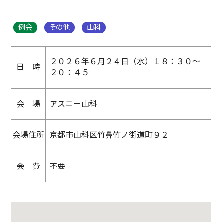
例会
その他
山科
２０２６年６月２４日（水）１８：３０～
日 時
２０：４５
会 場
アスニー山科
会場住所
京都市山科区竹鼻竹ノ街道町９２
会 費
不要