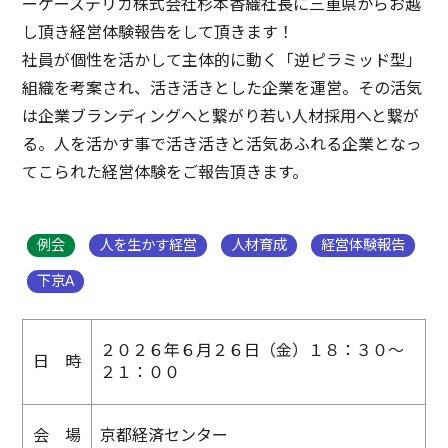
ーケーズデリカ株式会社杉本香織社⾧に三重県からお越
し頂き経営体験報告をして頂きます！
社員が個性を活かして主体的に動く「逆ピラミッド型」
組織を考案され、活き活きとした企業を運営。その活気
は企業ブランディングへと繋がり若い人材採用へと繋が
る。人を活かす事で活き活きと活気あふれる企業となっ
てこられた経営体験をご報告頂きます。
例会
人を生かす経営
人材育成
経営体験報告
下京A
２０２６年６月２６日（金）１８：３０～
日 時
２１：００
会 場
京都経済センター