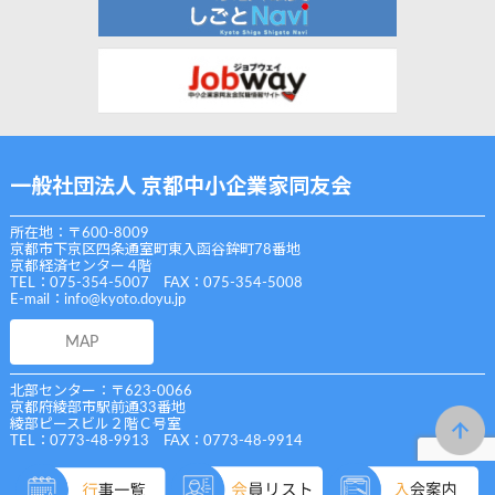
一般社団法人 京都中小企業家同友会
所在地：〒600-8009
京都市下京区四条通室町東入函谷鉾町78番地
京都経済センター 4階
TEL：075-354-5007 FAX：075-354-5008
E-mail：
info@kyoto.doyu.jp
MAP
北部センター：〒623-0066
京都府綾部市駅前通33番地
綾部ピースビル２階Ｃ号室
TEL：0773-48-9913 FAX：0773-48-9914
Copyright (C) 一般社団法人 京都中小企業家同友会 All Rights Reserved.