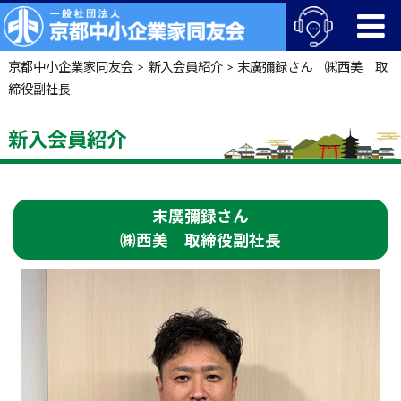
京都中小企業家同友会
>
新入会員紹介
>
末廣彌録さん ㈱西美 取
締役副社長
新入会員紹介
末廣彌録さん
㈱西美 取締役副社長