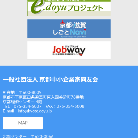
一般社団法人 京都中小企業家同友会
所在地：〒600-8009
京都市下京区四条通室町東入函谷鉾町78番地
京都経済センター 4階
TEL：075-354-5007 FAX：075-354-5008
E-mail：
info@kyoto.doyu.jp
MAP
北部センター：〒623-0066